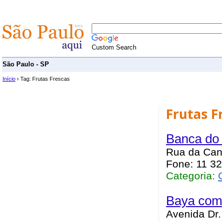
Custom Search
São Paulo - SP
Início
› Tag: Frutas Frescas
Frutas F
Banca do 
Rua da Cant
Fone: 11 3
Categoria:
Baya com
Avenida Dr.