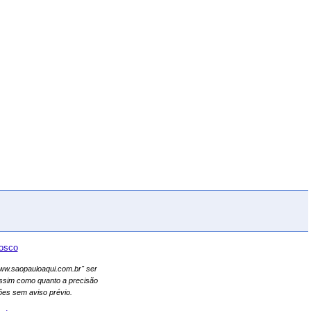
osco
"www.saopauloaqui.com.br" ser
assim como quanto a precisão
es sem aviso prévio.