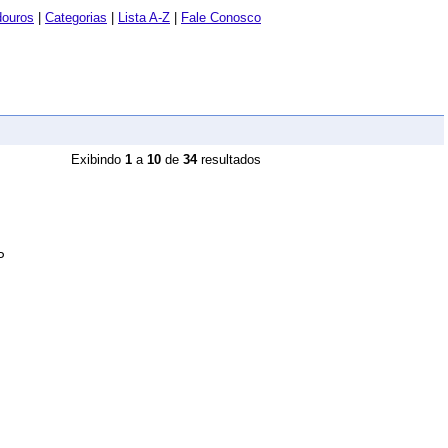
douros
|
Categorias
|
Lista A-Z
|
Fale Conosco
Exibindo
1
a
10
de
34
resultados
P