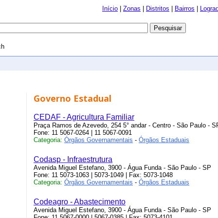
Início
|
Zonas
|
Distritos
|
Bairros
|
Logra
ch
Governo Estadual
CEDAF - Agricultura Familiar
Praça Ramos de Azevedo, 254 5° andar - Centro - São Paulo - S
Fone: 11 5067-0264 | 11 5067-0091
Categoria:
Órgãos Governamentais
-
Órgãos Estaduais
Codasp - Infraestrutura
Avenida Miguel Estefano, 3900 - Água Funda - São Paulo - SP
Fone: 11 5073-1063 | 5073-1049 | Fax: 5073-1048
Categoria:
Órgãos Governamentais
-
Órgãos Estaduais
Codeagro - Abastecimento
Avenida Miguel Estefano, 3900 - Água Funda - São Paulo - SP
Fone: 11 5067-0000 | 5067-0385 | Fax: 5073-4101