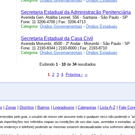
Categoria:
Órgãos Governamentais
-
Órgãos Estaduais
Secretaria Estadual da Administração Penitenciária
Avenida Gen. Ataliba Leonel, 556 - Santana - São Paulo - SP
Fone: 11 3206-4700 | Fax: 3206-4713
Categoria:
Órgãos Governamentais
-
Órgãos Estaduais
Secretaria Estadual da Casa Civil
Avenida Morumbi, 4500 - 2º Andar - Morumbi - São Paulo - SP
Fone: 11 2193-8344 | 2193-8000 | Fax: 2193-8710
Categoria:
Órgãos Governamentais
-
Órgãos Estaduais
Exibindo
1
-
10
de
34
resultados
1
2
3
4
Próxima ›
››
io
|
Zonas
|
Distritos
|
Bairros
|
Logradouros
|
Categorias
|
Lista A-Z
|
Fale Con
fornecidas pelo guia, o usuário de nosso site assume todo e qualquer risco não podendo o 
ais imperfeições nos referidos mapas ou condições de uso das ruas, avenidas e estradas, 
mo endereço e telefone) podendo as mesmas estarem desatualizadas e/ou sofrerem alteraçõ