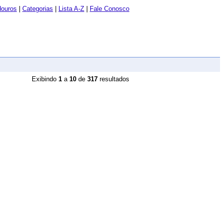
douros
|
Categorias
|
Lista A-Z
|
Fale Conosco
Exibindo
1
a
10
de
317
resultados