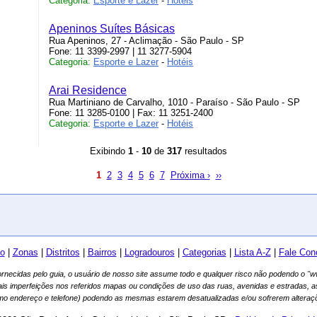
Categoria:
Esporte e Lazer
-
Hotéis
Apeninos Suítes Básicas
Rua Apeninos, 27 - Aclimação - São Paulo - SP
Fone: 11 3399-2997 | 11 3277-5904
Categoria:
Esporte e Lazer
-
Hotéis
Arai Residence
Rua Martiniano de Carvalho, 1010 - Paraíso - São Paulo - SP
Fone: 11 3285-0100 | Fax: 11 3251-2400
Categoria:
Esporte e Lazer
-
Hotéis
Exibindo
1
-
10
de
317
resultados
1
2
3
4
5
6
7
Próxima ›
››
io
|
Zonas
|
Distritos
|
Bairros
|
Logradouros
|
Categorias
|
Lista A-Z
|
Fale Con
fornecidas pelo guia, o usuário de nosso site assume todo e qualquer risco não podendo o 
ais imperfeições nos referidos mapas ou condições de uso das ruas, avenidas e estradas, 
mo endereço e telefone) podendo as mesmas estarem desatualizadas e/ou sofrerem alteraçõ