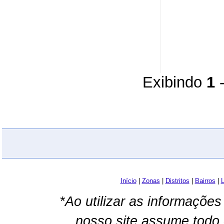
Exibindo
1
Início
|
Zonas
|
Distritos
|
Bairros
|
L
*Ao utilizar as informações
nosso site assume todo 