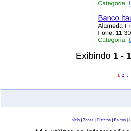
Categoria:
Banco Ita
Alameda Fra
Fone: 11 30
Categoria:
Exibindo
1
-
1
2
3
Início
|
Zonas
|
Distritos
|
Bairros
|
L