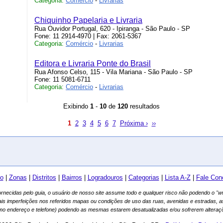
Categoria:
Comércio
-
Livrarias
Chiquinho Papelaria e Livraria
Rua Ouvidor Portugal, 620 - Ipiranga - São Paulo - SP
Fone: 11 2914-4970 | Fax: 2061-5367
Categoria:
Comércio
-
Livrarias
Editora e Livraria Ponte do Brasil
Rua Afonso Celso, 115 - Vila Mariana - São Paulo - SP
Fone: 11 5081-6711
Categoria:
Comércio
-
Livrarias
Exibindo
1
-
10
de
120
resultados
1
2
3
4
5
6
7
Próxima ›
››
io
|
Zonas
|
Distritos
|
Bairros
|
Logradouros
|
Categorias
|
Lista A-Z
|
Fale Con
fornecidas pelo guia, o usuário de nosso site assume todo e qualquer risco não podendo o 
ais imperfeições nos referidos mapas ou condições de uso das ruas, avenidas e estradas, 
mo endereço e telefone) podendo as mesmas estarem desatualizadas e/ou sofrerem alteraçõ