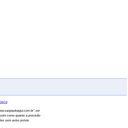
osco
"www.saopauloaqui.com.br" ser
assim como quanto a precisão
es sem aviso prévio.