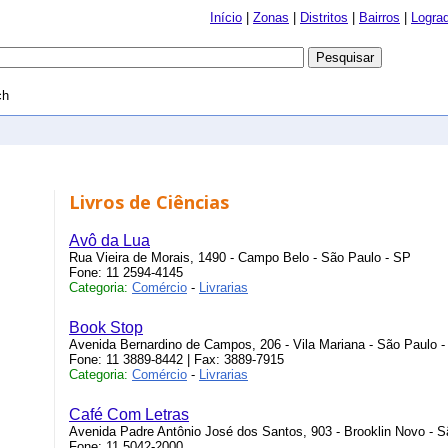
Início
|
Zonas
|
Distritos
|
Bairros
|
Logra
ch
Livros de Ciências
Avô da Lua
Rua Vieira de Morais, 1490 - Campo Belo - São Paulo - SP
Fone: 11 2594-4145
Categoria:
Comércio
-
Livrarias
Book Stop
Avenida Bernardino de Campos, 206 - Vila Mariana - São Paulo 
Fone: 11 3889-8442 | Fax: 3889-7915
Categoria:
Comércio
-
Livrarias
Café Com Letras
Avenida Padre Antônio José dos Santos, 903 - Brooklin Novo - S
Fone: 11 5042-2000