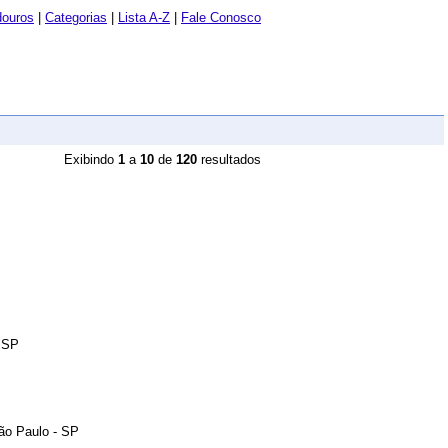
douros
|
Categorias
|
Lista A-Z
|
Fale Conosco
Exibindo
1
a
10
de
120
resultados
- SP
ão Paulo - SP