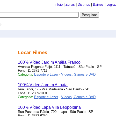
Início
|
Zonas
|
Distritos
|
Bairros
|
Logra
ch
Locar Filmes
100% Vídeo Jardim Anália Franco
Avenida Regente Feijó, 1111 - Tatuapé - São Paulo - SP
Fone: 11 2671-7711
Categoria:
Esporte e Lazer
-
Vídeos, Games e DVD
100% Vídeo Jardim Atibaia
Rua Tabor, 17 - Vila Madalena - São Paulo - SP
Fone: 11 2309-1001
Categoria:
Esporte e Lazer
-
Vídeos, Games e DVD
100% Vídeo Lapa Vila Leopoldina
Rua Passo da Pátria, 790 - Lapa - São Paulo - SP
Fone: 11 3832-6250