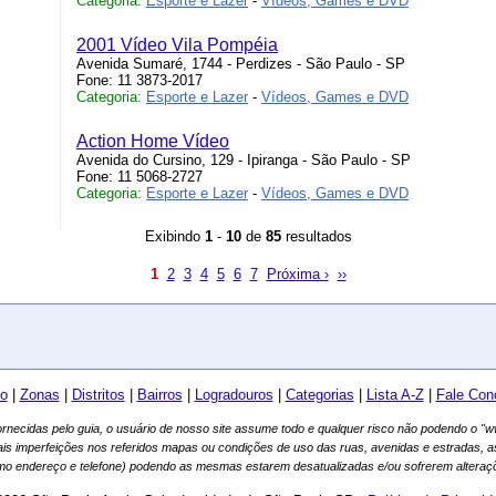
Categoria:
Esporte e Lazer
-
Vídeos, Games e DVD
2001 Vídeo Vila Pompéia
Avenida Sumaré, 1744 - Perdizes - São Paulo - SP
Fone: 11 3873-2017
Categoria:
Esporte e Lazer
-
Vídeos, Games e DVD
Action Home Vídeo
Avenida do Cursino, 129 - Ipiranga - São Paulo - SP
Fone: 11 5068-2727
Categoria:
Esporte e Lazer
-
Vídeos, Games e DVD
Exibindo
1
-
10
de
85
resultados
1
2
3
4
5
6
7
Próxima ›
››
io
|
Zonas
|
Distritos
|
Bairros
|
Logradouros
|
Categorias
|
Lista A-Z
|
Fale Con
fornecidas pelo guia, o usuário de nosso site assume todo e qualquer risco não podendo o 
ais imperfeições nos referidos mapas ou condições de uso das ruas, avenidas e estradas, 
mo endereço e telefone) podendo as mesmas estarem desatualizadas e/ou sofrerem alteraçõ