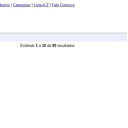
douros
|
Categorias
|
Lista A-Z
|
Fale Conosco
Exibindo
1
a
10
de
85
resultados