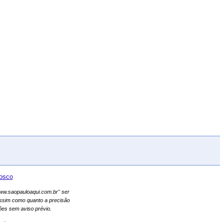
osco
"www.saopauloaqui.com.br" ser
assim como quanto a precisão
es sem aviso prévio.