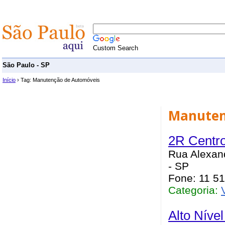
Custom Search
São Paulo - SP
Início
› Tag: Manutenção de Automóveis
Manuten
2R Centro
Rua Alexan
- SP
Fone: 11 5
Categoria:
Alto Níve