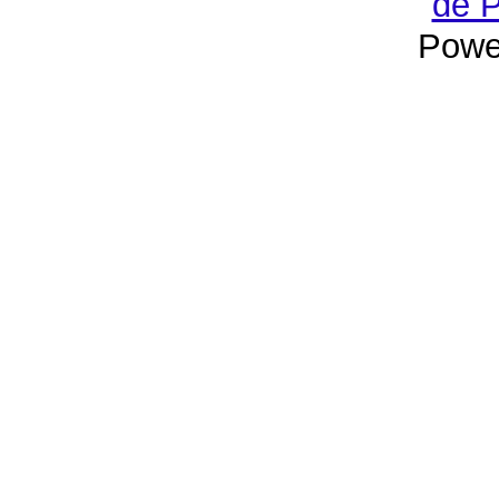
de P
Powe