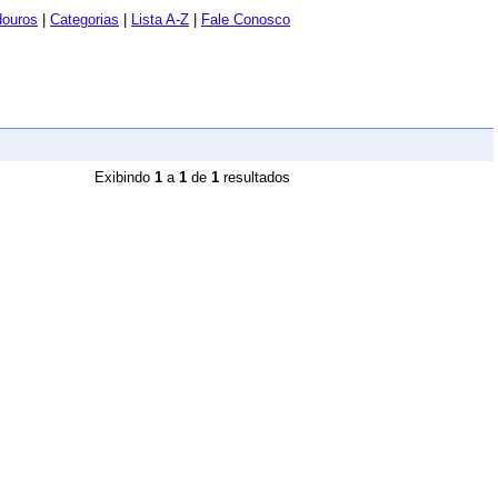
douros
|
Categorias
|
Lista A-Z
|
Fale Conosco
Exibindo
1
a
1
de
1
resultados