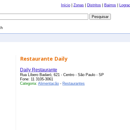
Início
|
Zonas
|
Distritos
|
Bairros
|
Logra
ch
Restaurante Daily
Daily Restaurante
Rua Líbero Badaró, 621 - Centro - São Paulo - SP
Fone: 11 3105-3061
Categoria:
Alimentação
-
Restaurantes