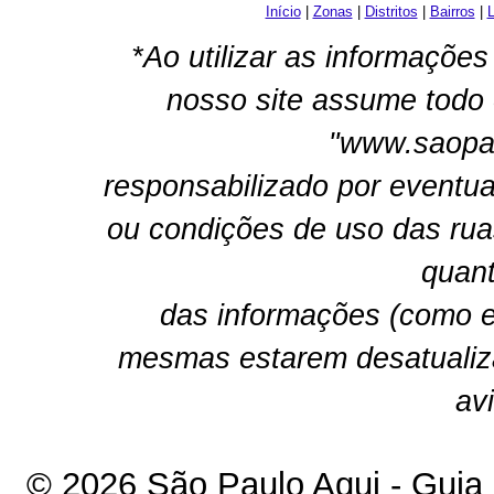
Início
|
Zonas
|
Distritos
|
Bairros
|
L
*Ao utilizar as informações
nosso site assume todo 
"www.saopau
responsabilizado por eventua
ou condições de uso das rua
quant
das informações (como e
mesmas estarem desatualiz
av
© 2026 São Paulo Aqui - Guia