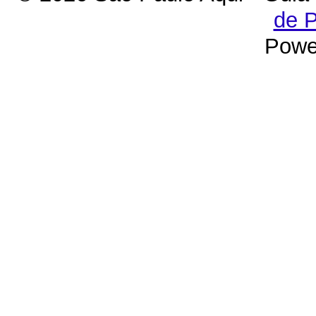
de P
Powe