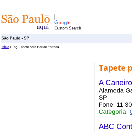
Custom Search
São Paulo - SP
Início
› Tag: Tapete para Hall de Entrada
Tapete p
A Caneir
Alameda Gab
SP
Fone: 11 3
Categoria:
ABC Cont