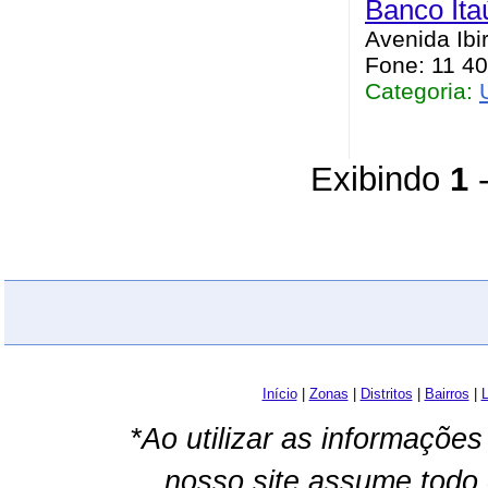
Banco It
Avenida Ibi
Fone: 11 4
Categoria:
Exibindo
1
Início
|
Zonas
|
Distritos
|
Bairros
|
L
*Ao utilizar as informações
nosso site assume todo 