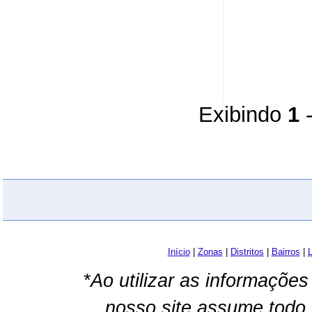
Exibindo
1
Início
|
Zonas
|
Distritos
|
Bairros
|
L
*Ao utilizar as informações
nosso site assume todo 