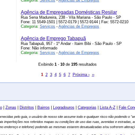
Categoria:
Serviços
-
Agências de Empregos
Agência de Empregadas Domésticas Resilar
Rua Sena Madureira, 238 - Vila Mariana - São Paulo - SP
Fone: 11 5549-1501 | 5572-0179 | 5572-9144 | Fax: 5572-0210
Categoria:
Serviços
-
Agências de Empregos
Agência de Emprego Tabapuã
Rua Tabapuã, 957 - 1º Andar - Itaim Bibi - São Paulo - SP
Fone: Não informado
Categoria:
Serviços
-
Agências de Empregos
Exibindo
1
-
10
de
195
resultados
1
2
3
4
5
6
7
Próxima ›
››
io
|
Zonas
|
Distritos
|
Bairros
|
Logradouros
|
Categorias
|
Lista A-Z
|
Fale Con
fornecidas pelo guia, o usuário de nosso site assume todo e qualquer risco não podendo o 
ais imperfeições nos referidos mapas ou condições de uso das ruas, avenidas e estradas, 
mo endereço e telefone) podendo as mesmas estarem desatualizadas e/ou sofrerem alteraçõ