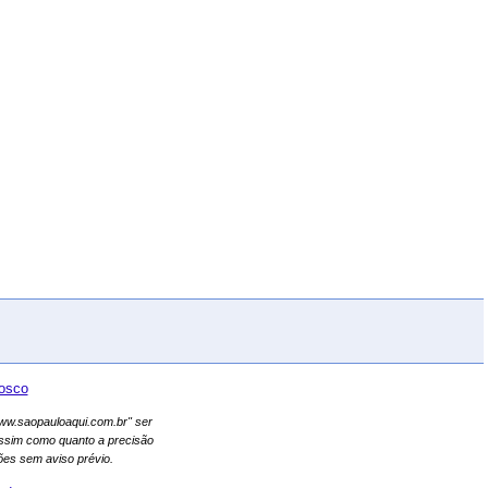
osco
"www.saopauloaqui.com.br" ser
assim como quanto a precisão
es sem aviso prévio.