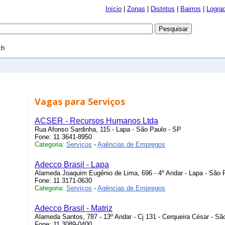
Início
|
Zonas
|
Distritos
|
Bairros
|
Logra
ch
Vagas para Serviços
ACSER - Recursos Humanos Ltda
Rua Afonso Sardinha, 115 - Lapa - São Paulo - SP
Fone: 11 3641-8950
Categoria:
Serviços
-
Agências de Empregos
Adecco Brasil - Lapa
Alameda Joaquim Eugênio de Lima, 696 - 4º Andar - Lapa - São 
Fone: 11 3171-0630
Categoria:
Serviços
-
Agências de Empregos
Adecco Brasil - Matriz
Alameda Santos, 787 - 13º Andar - Cj 131 - Cerqueira César - Sã
Fone: 11 3089-0400