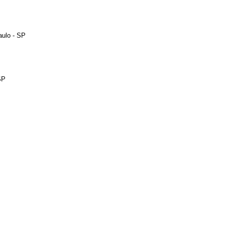
aulo - SP
SP