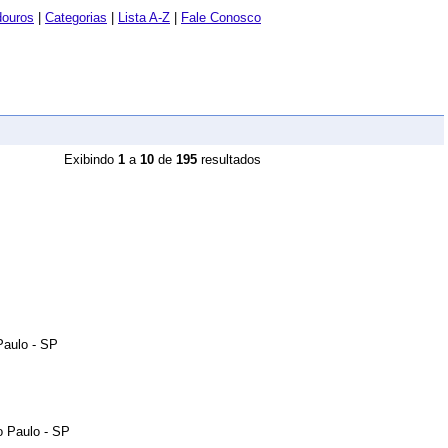
douros
|
Categorias
|
Lista A-Z
|
Fale Conosco
Exibindo
1
a
10
de
195
resultados
Paulo - SP
o Paulo - SP