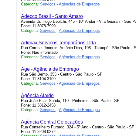
Categoria:
Serviços
-
Agências de Empregos
Adecco Brasil - Santo Amaro
Avenida Dr. Hugo Beolchi, 445 - 10º Andar - Vila Guarani - São P
Fone: 11 3078-7999
Categoria:
Serviços
-
Agências de Empregos
Adimax Serviços Temporários Ltda
Rua Coronel Joaquim Antônio Dias, 106 - Tatuapé - São Paulo - 
Fone: Não informado
Categoria:
Serviços
-
Agências de Empregos
Age - Agência de Emprego
Rua São Bento, 355 - Centro - São Paulo - SP
Fone: 11 3104-3109
Categoria:
Serviços
-
Agências de Empregos
Agência Alaíde
Rua João Elias Saada, 110 - Pinheiros - São Paulo - SP
Fone: 11 3812-2458
Categoria:
Serviços
-
Agências de Empregos
Agência Central Colocações
Rua Conselheiro Furtado, 324 - 5º And - Centro - São Paulo - SP
Fone: 11 3208-0272