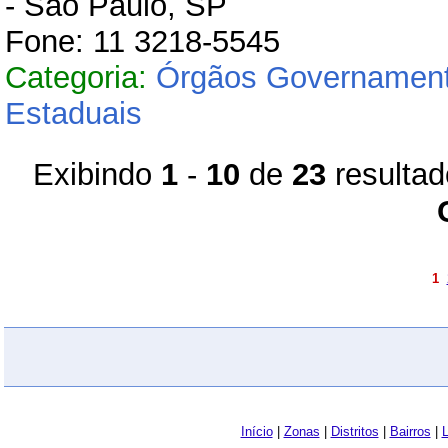
- São Paulo, SP
Fone: 11 3218-5545
Categoria:
Órgãos Governament
Estaduais
Exibindo
1
-
10
de
23
resulta
1
Início
|
Zonas
|
Distritos
|
Bairros
|
L