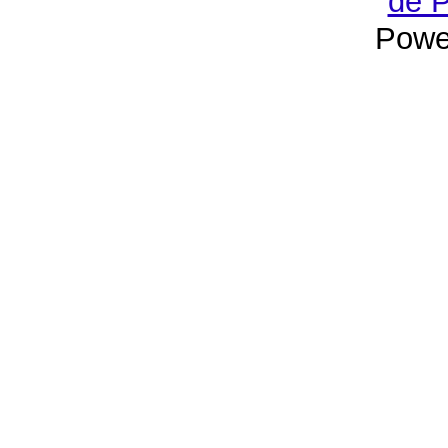
de P
Powe