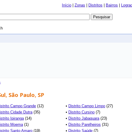
Início
|
Zonas
|
Distritos
|
Bairros
|
Logra
ch
s
ul, São Paulo, SP
istrito Campo Grande
(12)
•
Distrito Campo Limpo
(27)
istrito Cidade Dutra
(35)
•
Distrito Cursino
(7)
istrito Ipiranga
(14)
•
Distrito Jabaquara
(23)
istrito Moema
(1)
•
Distrito Parelheiros
(31)
istrito Santo Amaro
(19)
•
Distrito Saúde
(7)