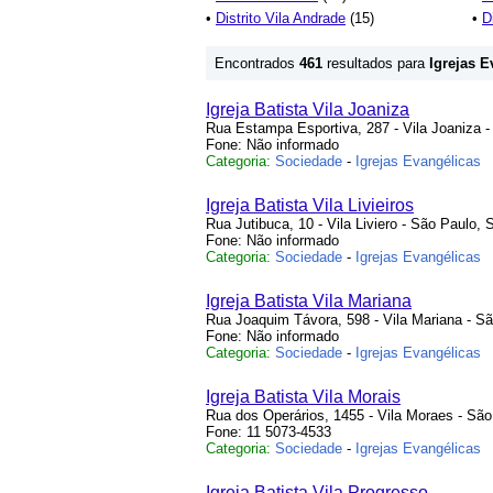
•
Distrito Vila Andrade
(15)
•
D
Encontrados
461
resultados para
Igrejas E
Igreja Batista Vila Joaniza
Rua Estampa Esportiva, 287 - Vila Joaniza 
Fone: Não informado
Categoria:
Sociedade
-
Igrejas Evangélicas
Igreja Batista Vila Livieiros
Rua Jutibuca, 10 - Vila Liviero - São Paulo, 
Fone: Não informado
Categoria:
Sociedade
-
Igrejas Evangélicas
Igreja Batista Vila Mariana
Rua Joaquim Távora, 598 - Vila Mariana - S
Fone: Não informado
Categoria:
Sociedade
-
Igrejas Evangélicas
Igreja Batista Vila Morais
Rua dos Operários, 1455 - Vila Moraes - Sã
Fone: 11 5073-4533
Categoria:
Sociedade
-
Igrejas Evangélicas
Igreja Batista Vila Progresso