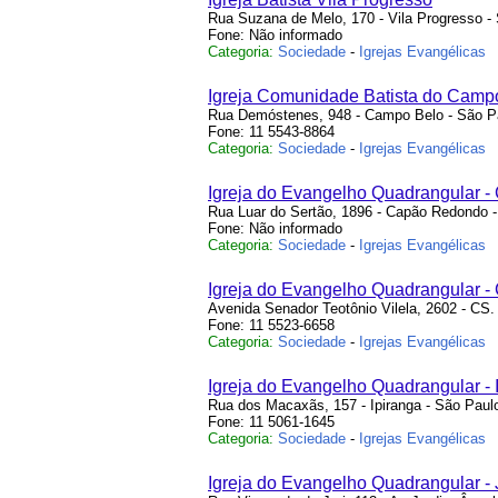
Rua Suzana de Melo, 170 - Vila Progresso -
Fone: Não informado
Categoria:
Sociedade
-
Igrejas Evangélicas
Igreja Comunidade Batista do Camp
Rua Demóstenes, 948 - Campo Belo - São P
Fone: 11 5543-8864
Categoria:
Sociedade
-
Igrejas Evangélicas
Igreja do Evangelho Quadrangular -
Rua Luar do Sertão, 1896 - Capão Redondo 
Fone: Não informado
Categoria:
Sociedade
-
Igrejas Evangélicas
Igreja do Evangelho Quadrangular -
Avenida Senador Teotônio Vilela, 2602 - CS.
Fone: 11 5523-6658
Categoria:
Sociedade
-
Igrejas Evangélicas
Igreja do Evangelho Quadrangular - 
Rua dos Macaxãs, 157 - Ipiranga - São Paul
Fone: 11 5061-1645
Categoria:
Sociedade
-
Igrejas Evangélicas
Igreja do Evangelho Quadrangular -