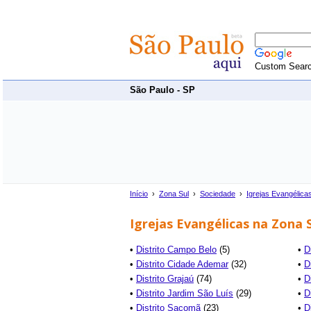
Custom Sear
São Paulo - SP
Início
›
Zona Sul
›
Sociedade
›
Igrejas Evangélica
Igrejas Evangélicas na Zona S
•
Distrito Campo Belo
(5)
•
D
•
Distrito Cidade Ademar
(32)
•
D
•
Distrito Grajaú
(74)
•
D
•
Distrito Jardim São Luís
(29)
•
D
•
Distrito Sacomã
(23)
•
D