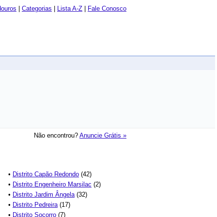
douros
|
Categorias
|
Lista A-Z
|
Fale Conosco
Não encontrou?
Anuncie Grátis »
•
Distrito Capão Redondo
(42)
•
Distrito Engenheiro Marsilac
(2)
•
Distrito Jardim Ângela
(32)
•
Distrito Pedreira
(17)
•
Distrito Socorro
(7)