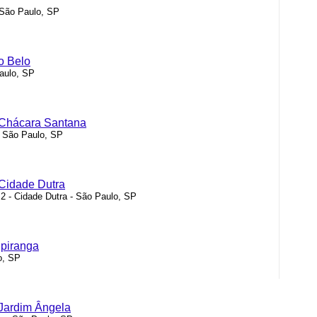
 São Paulo, SP
o Belo
aulo, SP
 Chácara Santana
- São Paulo, SP
 Cidade Dutra
 2 - Cidade Dutra - São Paulo, SP
Ipiranga
o, SP
 Jardim Ângela