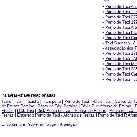
•
Ponto de Táxi An
•
Ponto de Táxi - J
•
Ponto de Táxi 22
•
Ponto de Táxi 19
•
Ponto de Táxi Ara
•
Ponto de Táxi Lil
•
Ponto de Táxi C
•
Táxi Sucesso
- A
•
Associação dos T
•
Ponto de Táxi 17
•
Ponto de Táxi - A
•
Ponto de Táxi Me
•
Ponto de Táxi 20
•
Ponto de Táxi Ca
•
Ponto de Táxi - J
Palavras-chave relacionadas:
Táxis
|
Táxi
|
Taxista
|
Transporte
|
Ponto de Táxi
|
Rádio Táxi
|
Carros de Tá
de Freitas Paraíso
|
Ponto de Táxi Paraíso
|
Táxis Rua Afonso de Freitas
|
T
Freitas
|
Disk Táxi
|
Disk Ponto de Táxi - Afonso de Freitas
|
Ponto de Táxi -
Freitas
|
Endereço Ponto de Táxi - Afonso de Freitas
|
Ponto de Táxi R Afon
Encontrei um Problema
|
Sugerir Alteração