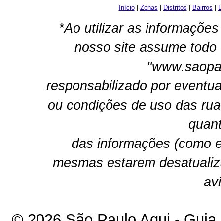
Início
|
Zonas
|
Distritos
|
Bairros
|
L
*Ao utilizar as informações
nosso site assume todo 
"www.saopau
responsabilizado por eventua
ou condições de uso das rua
quant
das informações (como e
mesmas estarem desatualiz
av
© 2026 São Paulo Aqui - Guia