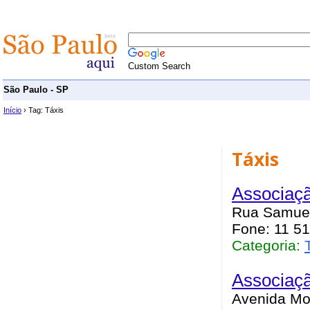
Custom Search
São Paulo - SP
Início
› Tag: Táxis
Táxis
Associaç
Rua Samuel 
Fone: 11 5
Categoria:
Associaçã
Avenida Mo