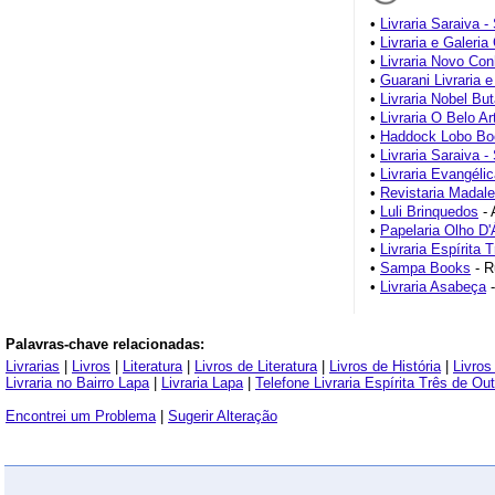
•
Livraria Saraiva 
•
Livraria e Galeria
•
Livraria Novo Co
•
Guarani Livraria e
•
Livraria Nobel Bu
•
Livraria O Belo Ar
•
Haddock Lobo Bo
•
Livraria Saraiva 
•
Livraria Evangélic
•
Revistaria Madal
•
Luli Brinquedos
- 
•
Papelaria Olho D
•
Livraria Espírita 
•
Sampa Books
- R
•
Livraria Asabeça
-
Palavras-chave relacionadas:
Livrarias
|
Livros
|
Literatura
|
Livros de Literatura
|
Livros de História
|
Livros
Livraria no Bairro Lapa
|
Livraria Lapa
|
Telefone Livraria Espírita Três de Ou
Encontrei um Problema
|
Sugerir Alteração