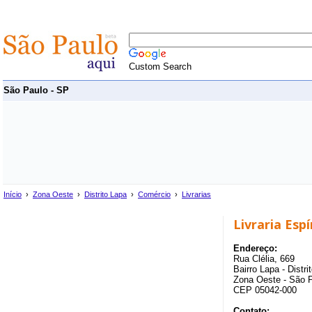
Custom Search
São Paulo - SP
Início
›
Zona Oeste
›
Distrito Lapa
›
Comércio
›
Livrarias
Livraria Esp
Endereço:
Rua Clélia, 669
Bairro Lapa - Distri
Zona Oeste - São 
CEP 05042-000
Contato: