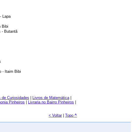
- Lapa
 Bibi
 - Butantã
s
 - Itaim Bibi
s de Curiosidades
|
Livros de Matemática
|
monia Pinheiros
|
Livraria no Bairro Pinheiros
|
< Voltar
|
Topo
^