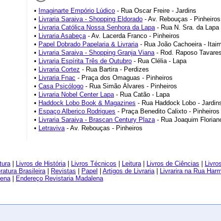
•
Imaginarte Empório Lúdico
- Rua Oscar Freire - Jardins
•
Livraria Saraiva - Shopping Eldorado
- Av. Rebouças - Pinheiros
•
Livraria Católica Nossa Senhora da Lapa
- Rua N. Sra. da Lapa 
•
Livraria Asabeça
- Av. Lacerda Franco - Pinheiros
•
Papel Dobrado Papelaria & Livraria
- Rua João Cachoeira - Itaim
•
Livraria Saraiva - Shopping Granja Viana
- Rod. Raposo Tavares
•
Livraria Espírita Três de Outubro
- Rua Clélia - Lapa
•
Livraria Cortez
- Rua Bartira - Perdizes
•
Livraria Fnac
- Praça dos Omaguas - Pinheiros
•
Casa Psicólogo
- Rua Simão Álvares - Pinheiros
•
Livraria Nobel Center Lapa
- Rua Catão - Lapa
•
Haddock Lobo Book & Magazines
- Rua Haddock Lobo - Jardin
•
Espaço Alberico Rodrigues
- Praça Benedito Calixto - Pinheiros
•
Livraria Saraiva - Brascan Century Plaza
- Rua Joaquim Floriano
•
Letraviva
- Av. Rebouças - Pinheiros
tura
|
Livros de História
|
Livros Técnicos
|
Leitura
|
Livros de Ciências
|
Livro
eratura Brasileira
|
Revistas
|
Papel
|
Artigos de Livraria
|
Livrarira na Rua Har
lena
|
Endereço Revistaria Madalena