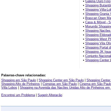
•
Galeria Ouro Fino
•
Shopping Butantã
•
Shopping Villa-Lo
•
Shopping Granja 
•
Brascan Open Ma
•
Casa & Móvel - S
•
Morumbi Shoppin
•
Shopping Nações
•
Shopping Eldorad
•
Shopping West P
•
Shopping Vila Ol
•
Shopping Portal 
•
Shopping JK Igua
•
Conjunto Naciona
•
Shopping Center 
Palavras-chave relacionadas:
Shopping em São Paulo
|
Shopping Center em São Paulo
|
Shopping Center 
Shopping Alto de Pinheiros
|
Compras em São Paulo
|
Cinema em São Paul
Villa Lobos
|
Shopping na Avenida das Nações Unidas Alto de Pinheiros em
Encontrei um Problema
|
Sugerir Alteração