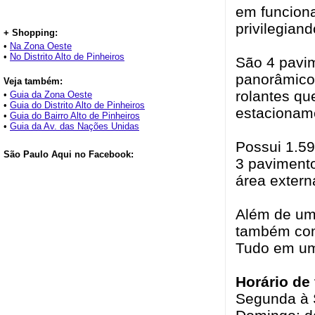
em funciona
privilegian
+ Shopping:
•
Na Zona Oeste
•
No Distrito Alto de Pinheiros
São 4 pavi
panorâmicos
Veja também:
rolantes qu
•
Guia da Zona Oeste
•
Guia do Distrito Alto de Pinheiros
estacionam
•
Guia do Bairro Alto de Pinheiros
•
Guia da Av. das Nações Unidas
Possui 1.59
São Paulo Aqui no Facebook:
3 paviment
área extern
Além de um 
também com 
Tudo em um 
Horário de
Segunda à 