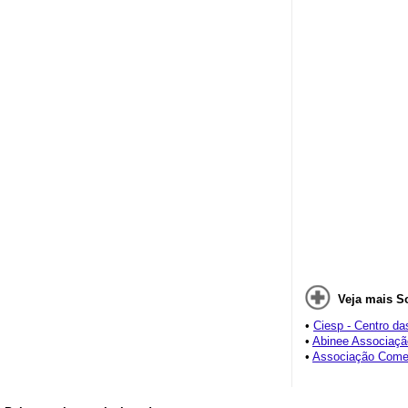
Veja mais S
•
Ciesp - Centro da
•
Abinee Associação 
•
Associação Comer