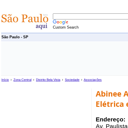
Custom Search
São Paulo - SP
Início
›
Zona Central
›
Distrito Bela Vista
›
Sociedade
›
Associações
Abinee A
Elétrica 
Endereço:
Av. Paulist