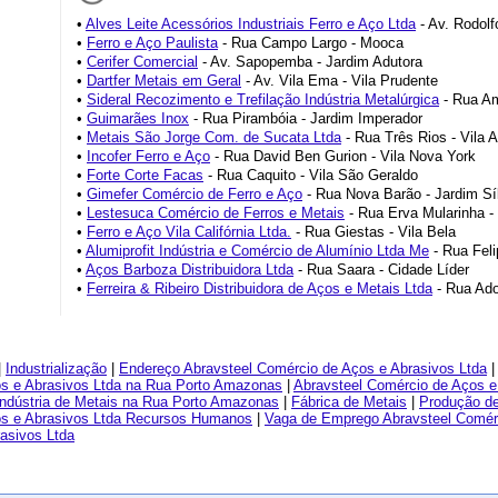
•
Alves Leite Acessórios Industriais Ferro e Aço Ltda
- Av. Rodolf
•
Ferro e Aço Paulista
- Rua Campo Largo - Mooca
•
Cerifer Comercial
- Av. Sapopemba - Jardim Adutora
•
Dartfer Metais em Geral
- Av. Vila Ema - Vila Prudente
•
Sideral Recozimento e Trefilação Indústria Metalúrgica
- Rua Am
•
Guimarães Inox
- Rua Pirambóia - Jardim Imperador
•
Metais São Jorge Com. de Sucata Ltda
- Rua Três Rios - Vila A
•
Incofer Ferro e Aço
- Rua David Ben Gurion - Vila Nova York
•
Forte Corte Facas
- Rua Caquito - Vila São Geraldo
•
Gimefer Comércio de Ferro e Aço
- Rua Nova Barão - Jardim Sí
•
Lestesuca Comércio de Ferros e Metais
- Rua Erva Mularinha - 
•
Ferro e Aço Vila Califórnia Ltda.
- Rua Giestas - Vila Bela
•
Alumiprofit Indústria e Comércio de Alumínio Ltda Me
- Rua Fel
•
Aços Barboza Distribuidora Ltda
- Rua Saara - Cidade Líder
•
Ferreira & Ribeiro Distribuidora de Aços e Metais Ltda
- Rua Ado
|
Industrialização
|
Endereço Abravsteel Comércio de Aços e Abrasivos Ltda
os e Abrasivos Ltda na Rua Porto Amazonas
|
Abravsteel Comércio de Aços e 
Indústria de Metais na Rua Porto Amazonas
|
Fábrica de Metais
|
Produção de
os e Abrasivos Ltda Recursos Humanos
|
Vaga de Emprego Abravsteel Comérc
rasivos Ltda