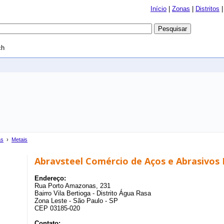
Início
|
Zonas
|
Distritos
ch
as
›
Metais
Abravsteel Comércio de Aços e Abrasivos
Endereço:
Rua Porto Amazonas, 231
Bairro Vila Bertioga - Distrito Água Rasa
Zona Leste - São Paulo - SP
CEP 03185-020
Contato: