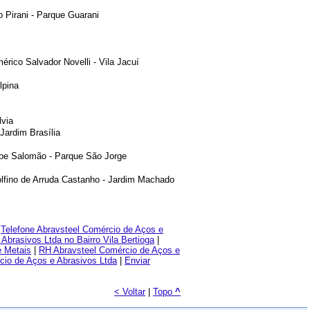
o Pirani - Parque Guarani
érico Salvador Novelli - Vila Jacuí
lpina
lvia
Jardim Brasília
ipe Salomão - Parque São Jorge
lfino de Arruda Castanho - Jardim Machado
|
Telefone Abravsteel Comércio de Aços e
Abrasivos Ltda no Bairro Vila Bertioga
|
 Metais
|
RH Abravsteel Comércio de Aços e
io de Aços e Abrasivos Ltda
|
Enviar
< Voltar
|
Topo
^