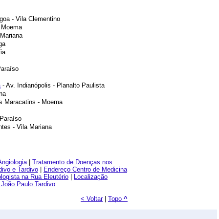
oa - Vila Clementino
- Moema
 Mariana
ga
ia
araíso
a
- Av. Indianópolis - Planalto Paulista
ana
s Maracatins - Moema
 Paraíso
ntes - Vila Mariana
ngiologia
|
Tratamento de Doenças nos
divo e Tardivo
|
Endereço Centro de Medicina
logista na Rua Eleutério
|
Localização
 João Paulo Tardivo
< Voltar
|
Topo
^