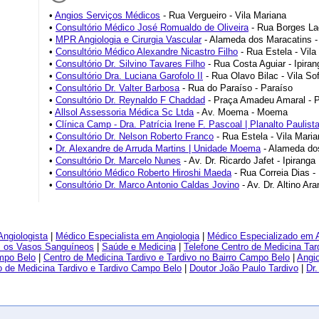
•
Angios Serviços Médicos
- Rua Vergueiro - Vila Mariana
•
Consultório Médico José Romualdo de Oliveira
- Rua Borges Lag
•
MPR Angiologia e Cirurgia Vascular
- Alameda dos Maracatins 
•
Consultório Médico Alexandre Nicastro Filho
- Rua Estela - Vila
•
Consultório Dr. Silvino Tavares Filho
- Rua Costa Aguiar - Ipiran
•
Consultório Dra. Luciana Garofolo II
- Rua Olavo Bilac - Vila Sof
•
Consultório Dr. Valter Barbosa
- Rua do Paraíso - Paraíso
•
Consultório Dr. Reynaldo F Chaddad
- Praça Amadeu Amaral - P
•
Allsol Assessoria Médica Sc Ltda
- Av. Moema - Moema
•
Clínica Camp - Dra. Patrícia Irene F. Pascoal | Planalto Paulist
•
Consultório Dr. Nelson Roberto Franco
- Rua Estela - Vila Mari
•
Dr. Alexandre de Arruda Martins | Unidade Moema
- Alameda do
•
Consultório Dr. Marcelo Nunes
- Av. Dr. Ricardo Jafet - Ipiranga
•
Consultório Médico Roberto Hiroshi Maeda
- Rua Correia Dias -
•
Consultório Dr. Marco Antonio Caldas Jovino
- Av. Dr. Altino Ara
ngiologista
|
Médico Especialista em Angiologia
|
Médico Especializado em A
 os Vasos Sanguíneos
|
Saúde e Medicina
|
Telefone Centro de Medicina Tar
ampo Belo
|
Centro de Medicina Tardivo e Tardivo no Bairro Campo Belo
|
Angio
o de Medicina Tardivo e Tardivo Campo Belo
|
Doutor João Paulo Tardivo
|
Dr.