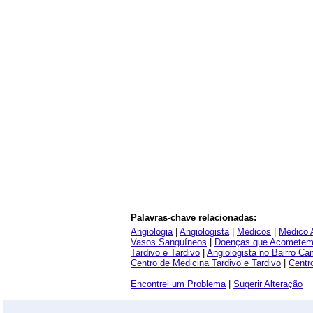
Palavras-chave relacionadas:
Angiologia
|
Angiologista
|
Médicos
|
Médico A
Vasos Sanguíneos
|
Doenças que Acometem
Tardivo e Tardivo
|
Angiologista no Bairro C
Centro de Medicina Tardivo e Tardivo
|
Centr
Encontrei um Problema
|
Sugerir Alteração