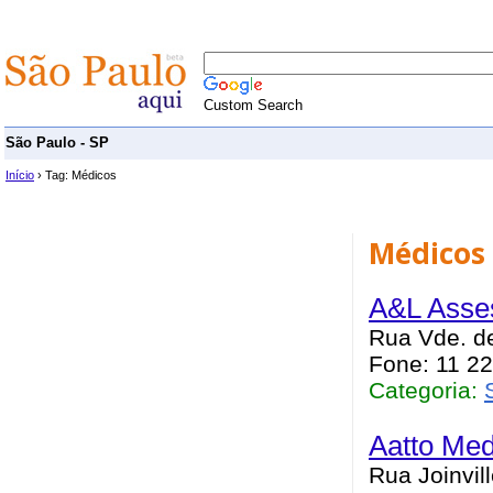
Custom Search
São Paulo - SP
Início
› Tag: Médicos
Médicos
A&L Asse
Rua Vde. de
Fone: 11 2
Categoria:
Aatto Med
Rua Joinvil