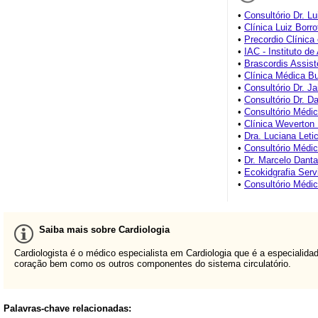
•
Consultório Dr. Lu
•
Clínica Luiz Borro
•
Precordio Clínica
•
IAC - Instituto de
•
Brascordis Assis
•
Clínica Médica B
•
Consultório Dr. J
•
Consultório Dr. D
•
Consultório Médi
•
Clínica Weverton F
•
Dra. Luciana Letic
•
Consultório Médi
•
Dr. Marcelo Dant
•
Ecokidgrafia Ser
•
Consultório Médi
Saiba mais sobre Cardiologia
Cardiologista é o médico especialista em Cardiologia que é a especiali
coração bem como os outros componentes do sistema circulatório.
Palavras-chave relacionadas: