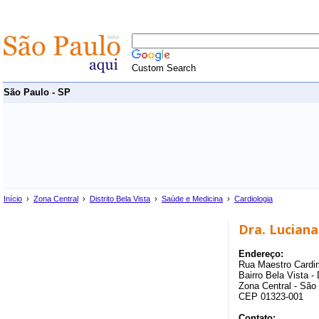
Custom Search
São Paulo - SP
Início
›
Zona Central
›
Distrito Bela Vista
›
Saúde e Medicina
›
Cardiologia
Dra. Luciana
Endereço:
Rua Maestro Cardim
Bairro Bela Vista - 
Zona Central - São
CEP 01323-001
Contato: