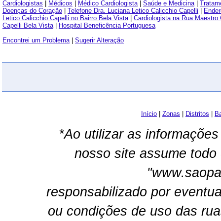
Cardiologistas
|
Médicos
|
Médico Cardiologista
|
Saúde e Medicina
|
Tratam
Doenças do Coração
|
Telefone Dra. Luciana Letico Calicchio Capelli
|
Ender
Letico Calicchio Capelli no Bairro Bela Vista
|
Cardiologista na Rua Maestro
Capelli Bela Vista
|
Hospital Beneficência Portuguesa
Encontrei um Problema
|
Sugerir Alteração
Início
|
Zonas
|
Distritos
|
Ba
*Ao utilizar as informações
nosso site assume todo 
"www.saopau
responsabilizado por eventua
ou condições de uso das rua