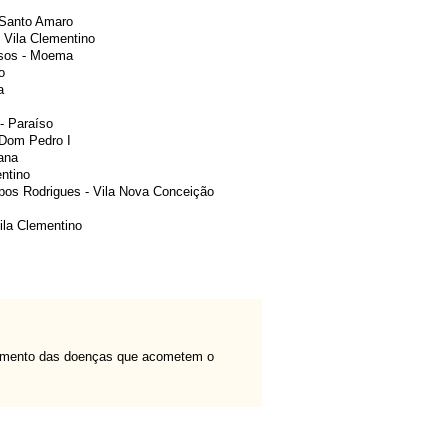
 Santo Amaro
 Vila Clementino
ssos - Moema
o
a
- Paraíso
 Dom Pedro I
ana
ntino
pos Rodrigues - Vila Nova Conceição
ila Clementino
ratamento das doenças que acometem o