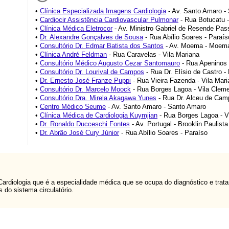
•
Clínica Especializada Imagens Cardiologia
- Av. Santo Amaro -
•
Cardiocir Assistência Cardiovascular Pulmonar
- Rua Botucatu -
•
Clínica Médica Eletrocor
- Av. Ministro Gabriel de Resende Pa
•
Dr. Alexandre Gonçalves de Sousa
- Rua Abílio Soares - Paraís
•
Consultório Dr. Edmar Batista dos Santos
- Av. Moema - Moem
•
Clínica André Feldman
- Rua Caravelas - Vila Mariana
•
Consultório Médico Augusto Cezar Santomauro
- Rua Apeninos 
•
Consultório Dr. Lourival de Campos
- Rua Dr. Elísio de Castro -
•
Dr. Ernesto José Franze Puppi
- Rua Vieira Fazenda - Vila Mari
•
Consultório Dr. Marcelo Moock
- Rua Borges Lagoa - Vila Cleme
•
Consultório Dra. Mirela Akagawa Yunes
- Rua Dr. Alceu de Cam
•
Centro Médico Seume
- Av. Santo Amaro - Santo Amaro
•
Clínica Médica de Cardiologia Kuymjian
- Rua Borges Lagoa - V
•
Dr. Ronaldo Ducceschi Fontes
- Av. Portugal - Brooklin Paulista
•
Dr. Abrão José Cury Júnior
- Rua Abílio Soares - Paraíso
 Cardiologia que é a especialidade médica que se ocupa do diagnóstico e t
do sistema circulatório.