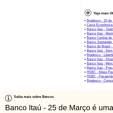
Veja mais Ut
•
Bradesco - 25 de
•
Caixa Econômica
•
Banco Itaú - Teatr
•
Banco Itaú - Metr
•
Banco Central do 
•
Banco Santander 
•
Banco do Brasil -
•
Banco Itaú - Dom
•
Bradesco - Liber
•
Banco Itaú - Sho
•
Banco Itaú - Merc
•
Banco Itaú - Pra
•
HSBC - Masp Pau
•
HSBC - Pacaemb
•
Bradesco - Conso
Saiba mais sobre Bancos
Banco Itaú - 25 de Março é uma