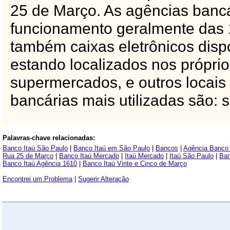
25 de Março. As agências bancá
funcionamento geralmente das 
também caixas eletrônicos dispo
estando localizados nos própri
supermercados, e outros locais 
bancárias mais utilizadas são: 
Palavras-chave relacionadas:
Banco Itaú São Paulo
|
Banco Itaú em São Paulo
|
Bancos
|
Agência Banco 
Rua 25 de Março
|
Banco Itaú Mercado
|
Itaú Mercado
|
Itaú São Paulo
|
Ban
Banco Itaú Agência 1610
|
Banco Itaú Vinte e Cinco de Março
Encontrei um Problema
|
Sugerir Alteração