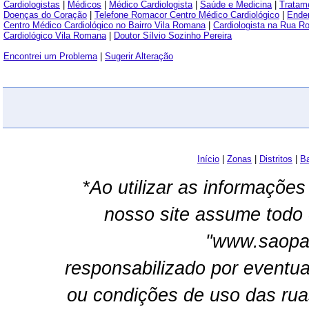
Cardiologistas
|
Médicos
|
Médico Cardiologista
|
Saúde e Medicina
|
Tratam
Doenças do Coração
|
Telefone Romacor Centro Médico Cardiológico
|
Ender
Centro Médico Cardiológico no Bairro Vila Romana
|
Cardiologista na Rua 
Cardiológico Vila Romana
|
Doutor Sílvio Sozinho Pereira
Encontrei um Problema
|
Sugerir Alteração
Início
|
Zonas
|
Distritos
|
Ba
*Ao utilizar as informações
nosso site assume todo 
"www.saopau
responsabilizado por eventua
ou condições de uso das rua