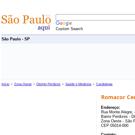
Custom Search
São Paulo - SP
Início
›
Zona Oeste
›
Distrito Perdizes
›
Saúde e Medicina
›
Cardiologia
Romacor Cen
Endereço:
Rua Monte Alegre, 
Bairro Perdizes - Di
Zona Oeste - São 
CEP 05014-000
Contato: