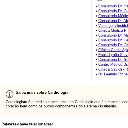
•
Consultório Dr. Pa
•
Consultório Dr. C
•
Consultório Médi
•
Consultório Dr. 
•
Vaidergorn Institu
•
Clínica Médica P
•
Consultório Dr. M
•
Consultório Dr. H
•
Consultório Dr. C
•
Clínica Cardiológ
•
Ecokidgrafia Serv
•
Consultório Dr. S
•
Centro Médico Dr
•
Clínica Savioli
- R
•
Dr. Leandro Richa
Saiba mais sobre Cardiologia
Cardiologista é o médico especialista em Cardiologia que é a especiali
coração bem como os outros componentes do sistema circulatório.
Palavras-chave relacionadas: