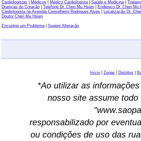
Cardiologistas
|
Médicos
|
Médico Cardiologista
|
Saúde e Medicina
|
Tratam
Doenças do Coração
|
Telefone Dr. Chen Mu Hsien
|
Endereço Dr. Chen Mu 
Cardiologista na Avenida Conselheiro Rodrigues Alves
|
Localização Dr. Ch
Doutor Chen Mu Hsien
Encontrei um Problema
|
Sugerir Alteração
Início
|
Zonas
|
Distritos
|
Ba
*Ao utilizar as informações
nosso site assume todo 
"www.saopau
responsabilizado por eventua
ou condições de uso das rua