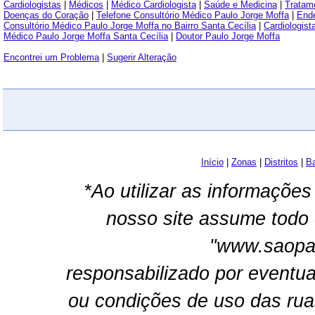
Cardiologistas
|
Médicos
|
Médico Cardiologista
|
Saúde e Medicina
|
Tratam
Doenças do Coração
|
Telefone Consultório Médico Paulo Jorge Moffa
|
Ende
Consultório Médico Paulo Jorge Moffa no Bairro Santa Cecília
|
Cardiologist
Médico Paulo Jorge Moffa Santa Cecília
|
Doutor Paulo Jorge Moffa
Encontrei um Problema
|
Sugerir Alteração
Início
|
Zonas
|
Distritos
|
Ba
*Ao utilizar as informações
nosso site assume todo 
"www.saopau
responsabilizado por eventua
ou condições de uso das rua