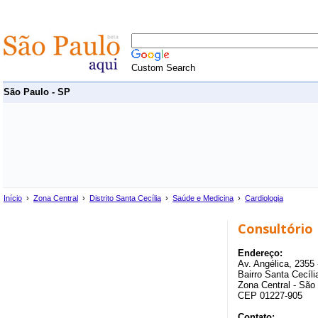
Custom Search
São Paulo - SP
Início
›
Zona Central
›
Distrito Santa Cecília
›
Saúde e Medicina
›
Cardiologia
Consultório
Endereço:
Av. Angélica, 2355 
Bairro Santa Cecília
Zona Central - São
CEP 01227-905
Contato: