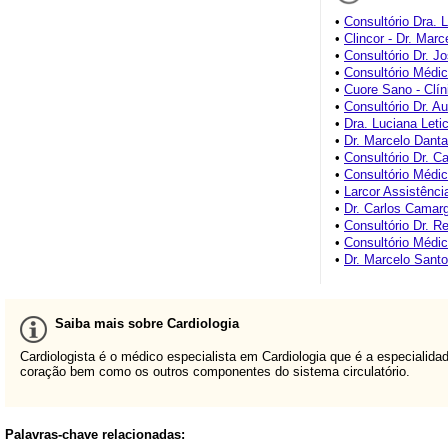
•
Consultório Dra. L
•
Clincor - Dr. Mar
•
Consultório Dr. J
•
Consultório Médi
•
Cuore Sano - Clín
•
Consultório Dr. A
•
Dra. Luciana Letic
•
Dr. Marcelo Dant
•
Consultório Dr. Ca
•
Consultório Médi
•
Larcor Assistênci
•
Dr. Carlos Camarg
•
Consultório Dr. R
•
Consultório Médic
•
Dr. Marcelo Sant
Saiba mais sobre Cardiologia
Cardiologista é o médico especialista em Cardiologia que é a especiali
coração bem como os outros componentes do sistema circulatório.
Palavras-chave relacionadas: