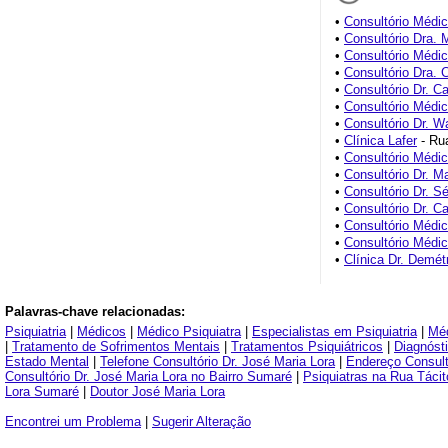
•
Consultório Médic
•
Consultório Dra. 
•
Consultório Médic
•
Consultório Dra. 
•
Consultório Dr. Ca
•
Consultório Médi
•
Consultório Dr. W
•
Clínica Lafer
- Rua
•
Consultório Médi
•
Consultório Dr. M
•
Consultório Dr. Sé
•
Consultório Dr. Ca
•
Consultório Médi
•
Consultório Médi
•
Clínica Dr. Demét
Palavras-chave relacionadas:
Psiquiatria
|
Médicos
|
Médico Psiquiatra
|
Especialistas em Psiquiatria
|
Méd
|
Tratamento de Sofrimentos Mentais
|
Tratamentos Psiquiátricos
|
Diagnóst
Estado Mental
|
Telefone Consultório Dr. José Maria Lora
|
Endereço Consult
Consultório Dr. José Maria Lora no Bairro Sumaré
|
Psiquiatras na Rua Táci
Lora Sumaré
|
Doutor José Maria Lora
Encontrei um Problema
|
Sugerir Alteração