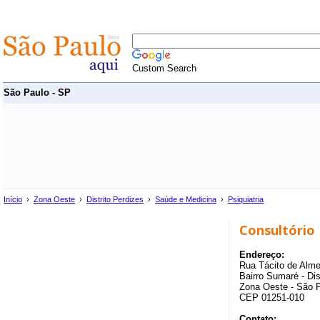
Custom Search
São Paulo - SP
Início
›
Zona Oeste
›
Distrito Perdizes
›
Saúde e Medicina
›
Psiquiatria
Consultório 
Endereço:
Rua Tácito de Alme
Bairro Sumaré - Dis
Zona Oeste - São 
CEP 01251-010
Contato: