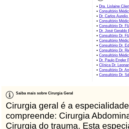
•
Dra. Lislaine Cile
•
Consultório Médi
•
Dr. Carlos Aureli
•
Consultório Médic
•
Consultório Dr. F
•
Dr. José Geraldo 
•
Consultório Dr. Fl
•
Consultório Médi
•
Consultório Dr. 
•
Consultório Dr. R
•
Consultório Médi
•
Dr. Paulo Engler P
•
Clínica Dr. Leonard
•
Consultório Dr. A
•
Consultório Dr. Sé
Saiba mais sobre Cirurgia Geral
Cirurgia geral é a especialidad
compreende: Cirurgia Abdominal
Cirurgia do trauma. Esta espec