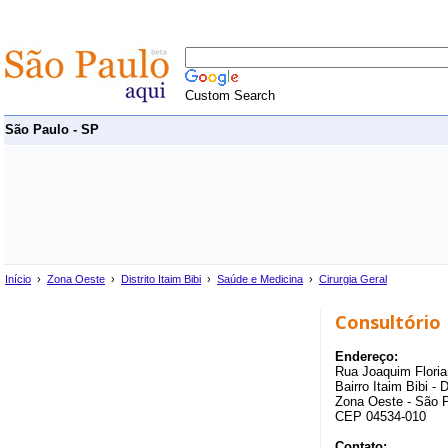
Custom Search
São Paulo - SP
Início
›
Zona Oeste
›
Distrito Itaim Bibi
›
Saúde e Medicina
›
Cirurgia Geral
Consultório
Endereço:
Rua Joaquim Floria
Bairro Itaim Bibi - D
Zona Oeste - São 
CEP 04534-010
Contato: