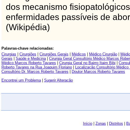
dos mecanismo fisiopatológicos
enfermidades passíveis de abor
(Wikipédia)
Palavras-chave relacionadas:
Cirurgias
|
Cirurgiões
|
Cirurgiões Gerais
|
Médicos
|
Médico Cirurgião
|
Médic
Gerais
|
Saúde e Medicina
|
Cirurgia Geral Consultório Médico Marcos Robe
Médico Marcos Roberto Tavares
|
Cirurgia Geral no Bairro Itaim Bibi
|
Consul
Roberto Tavares na Rua Joaquim Floriano
|
Localização Consultório Médico
Consultório Dr. Marcos Roberto Tavares
|
Doutor Marcos Roberto Tavares
Encontrei um Problema
|
Sugerir Alteração
Início
|
Zonas
|
Distritos
|
Ba