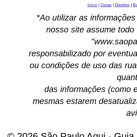
Início
|
Zonas
|
Distritos
|
Ba
*Ao utilizar as informações
nosso site assume todo 
"www.saopau
responsabilizado por eventua
ou condições de uso das rua
quant
das informações (como e
mesmas estarem desatualiz
av
© 2026 São Paulo Aqui - Guia