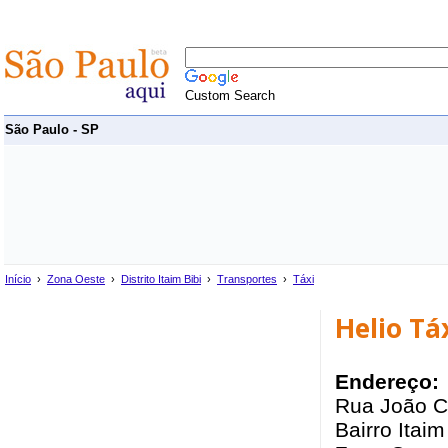
Custom Search
São Paulo - SP
Início
›
Zona Oeste
›
Distrito Itaim Bibi
›
Transportes
›
Táxi
Helio Tá
Endereço:
Rua João C
Bairro Itaim 