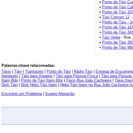
•
Ponto de Táxi C
•
Ponto de Táxi Cal
•
Ponto de Táxi 20
•
Táxi Comum 12
-
•
Ponto de Táxi - J
•
Ponto de Táxi 14
•
Ponto de Táxi 34
•
Táxi Veiga
- Rua J
•
Ponto de Táxi 39
•
Ponto de Táxi Wt
Palavras-chave relacionadas:
Táxis
|
Táxi
|
Transporte
|
Ponto de Táxi
|
Rádio Táxi
|
Entrega de Encomen
Aeroporto
|
Táxi para Viagens
|
Táxi para Pessoa Física
|
Táxi para Pessoa 
Itaim Bibi
|
Ponto de Táxi Itaim Bibi
|
Táxis Rua João Cachoeira
|
Táxis Itai
Disk Táxi
|
Disk Helio Táxi Itaim
|
Helio Táxi Itaim na Rua João Cachoeira It
Encontrei um Problema
|
Sugerir Alteração