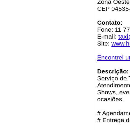
Zona Oeste 
CEP 04535
Contato:
Fone: 11 7
E-mail:
taxi
Site:
www.he
Encontrei 
Descrição:
Serviço de 
Atendimento
Shows, even
ocasiões.
# Agendame
# Entrega 