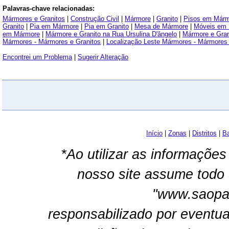
Palavras-chave relacionadas:
Mármores e Granitos
|
Construção Civil
|
Mármore
|
Granito
|
Pisos em Márm
Granito
|
Pia em Mármore
|
Pia em Granito
|
Mesa de Mármore
|
Móveis em
em Mármore
|
Mármore e Granito na Rua Ursulina D'ângelo
|
Mármore e Grani
Mármores - Mármores e Granitos
|
Localização Leste Mármores - Mármores 
Encontrei um Problema
|
Sugerir Alteração
Início
|
Zonas
|
Distritos
|
Ba
*Ao utilizar as informações
nosso site assume todo 
"www.saopau
responsabilizado por eventua