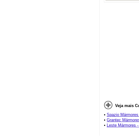
Veja mais C
•
Spazio Mármores 
•
Grantec Mármores
•
Leste Mármores -