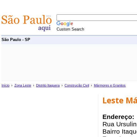
Custom Search
São Paulo - SP
Início
›
Zona Leste
›
Distrito Itaquera
›
Construção Civil
›
Mármores e Granitos
Leste M
Endereço:
Rua Ursulin
Bairro Itaqu