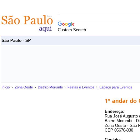
Custom Search
São Paulo - SP
Início
›
Zona Oeste
›
Distrito Morumbi
›
Festas e Eventos
›
Espaço para Eventos
1º andar do 
Endereço:
Rua José Augusto d
Bairro Morumbi - Di
Zona Oeste - São 
CEP 05670-030
Contato: