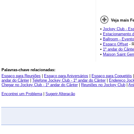
Veja mais F
•
Jockey Club - Es
•
Estacionamento d
•
Ballroom - Evento
•
Espaço Offset
- R
•
1º andar do Cânte
•
Maison Saint Ger
Palavras-chave relacionadas:
Espaço para Reuniões
|
Espaço para Aniversários
|
Espaço para Coquetéis
andar do Cânter
|
Telefone Jockey Club - 1º andar do Cânter
|
Endereço Jock
Chegar no Jockey Club - 1º andar do Cânter
|
Reuniões no Jockey Club
|
Ani
Encontrei um Problema
|
Sugerir Alteração