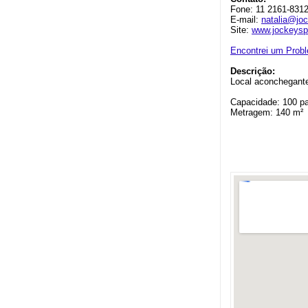
Fone: 11 2161-8312
E-mail:
natalia@jo
Site:
www.jockeysp
Encontrei um Prob
Descrição:
Local aconchegante 
Capacidade: 100 p
Metragem: 140 m²