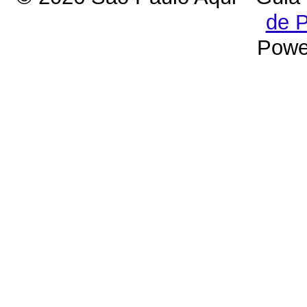
de P
Powe