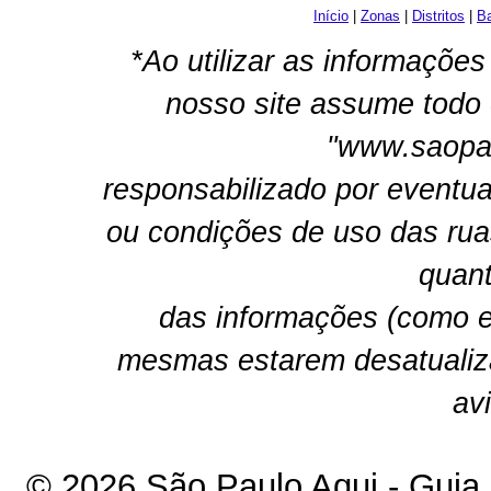
Início
|
Zonas
|
Distritos
|
Ba
*Ao utilizar as informações
nosso site assume todo 
"www.saopau
responsabilizado por eventua
ou condições de uso das rua
quant
das informações (como e
mesmas estarem desatualiz
av
© 2026 São Paulo Aqui - Guia