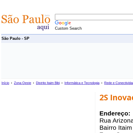
Custom Search
São Paulo - SP
Início
›
Zona Oeste
›
Distrito Itaim Bibi
›
Informática e Tecnologia
›
Rede e Conectivida
2S Inova
Endereço:
Rua Arizona
Bairro Itaim 