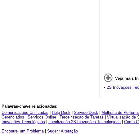
Veja mais I
•
2S Inovações Tec
Palavras-chave relacionadas:
Comunicações Unificadas
|
Help Desk
|
Service Desk
|
Melhoria de Perform
Gerenciados
|
Serviços Online
|
Terceirização de Tarefas
|
Virtualização de 
Inovações Tecnológicas
|
Localização 2S Inovações Tecnológicas
|
Como Ch
Encontrei um Problema
|
Sugerir Alteração