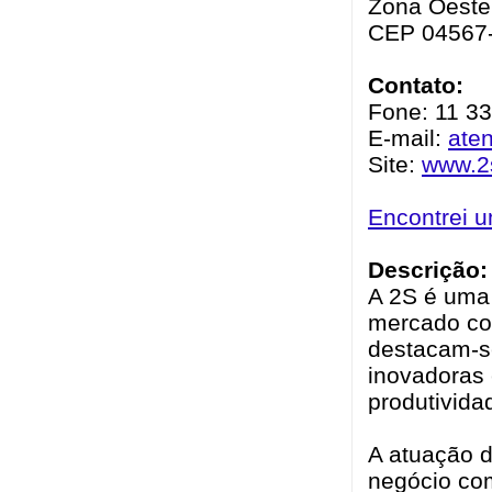
Zona Oeste 
CEP 04567
Contato:
Fone: 11 3
E-mail:
ate
Site:
www.2
Encontrei 
Descrição:
A 2S é uma 
mercado cor
destacam-s
inovadoras 
produtivida
A atuação d
negócio com