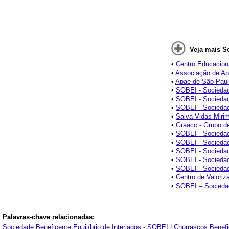
Veja mais S
•
Centro Educaciona
•
Associação de Ap
•
Apae de São Pau
•
SOBEI - Sociedade
•
SOBEI - Sociedade
Líbano
•
SOBEI - Sociedade
•
Salva Vidas Miri
•
Graacc - Grupo d
•
SOBEI - Sociedade
Jardim do Centro
•
SOBEI - Sociedade
Imbuias
•
SOBEI - Sociedade
das Imbuias
•
SOBEI - Sociedade
Residencial Cocaia
•
SOBEI - Sociedade
•
Centro de Valoriz
•
SOBEI – Sociedade
Dutra
Palavras-chave relacionadas:
Sociedade Beneficente Equilíbrio de Interlagos - SOBEI
|
Churrascos Benefi