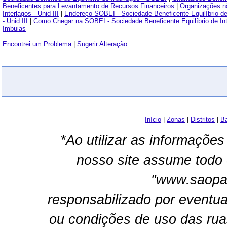
Beneficentes para Levantamento de Recursos Financeiros
|
Organizações n
Interlagos - Unid III
|
Endereço SOBEI - Sociedade Beneficente Equilíbrio de I
- Unid III
|
Como Chegar na SOBEI - Sociedade Beneficente Equilíbrio de Inte
Imbuias
Encontrei um Problema
|
Sugerir Alteração
Início
|
Zonas
|
Distritos
|
Ba
*Ao utilizar as informações
nosso site assume todo 
"www.saopau
responsabilizado por eventua
ou condições de uso das rua