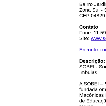
Bairro Jard
Zona Sul - 
CEP 04829
Contato:
Fone: 11 5
Site:
www.so
Encontrei 
Descrição:
SOBEI - Soc
Imbuias
A SOBEI – S
fundada em
Maçônicas F
de Educação