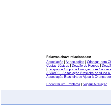
Palavras-chave relacionadas:
Associação
|
Associações
|
Crianças com C
Cestas Básicas
|
Doação de Roupas
|
Doaçã
|
Terapia de Grupo de Crianças com Câncer e
ABRACC - Associação Brasileira de Ajuda à
Associação Brasileira de Ajuda à Criança c
Encontrei um Problema
|
Sugerir Alteração