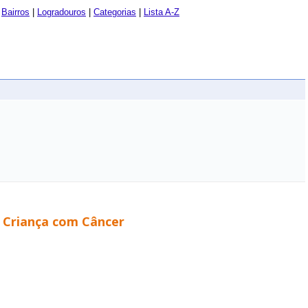
|
Bairros
|
Logradouros
|
Categorias
|
Lista A-Z
à Criança com Câncer