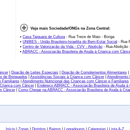
Veja mais Sociedade/ONGs na Zona Central:
•
Casa Taiguara de Cultura
- Rua Treze de Maio - Bixiga
•
UNIBES - União Brasileiro-Israelita do Bem-Estar Social
- Rua R
•
Centro de Valorização da Vida - CVV - Abolição
- Rua Abolição -
•
ABRACC - Associação Brasileira de Ajuda à Criança com Cânc
âncer
|
Doação de Leites Especiais
|
Doação de Complementos Alimentares
|
o de Brinquedos
|
Assistências Sociais à Criança com Câncer
|
Atendimento 
 Familiares
|
Atendimento Nutricional das Crianças com Câncer e Familiares
 Criança com Câncer
|
Endereço ABRACC - Associação Brasileira de Ajuda à
om Câncer
|
Como Chegar na ABRACC - Associação Brasileira de Ajuda à Cri
Início
|
Zonas
|
Distritos
|
Bairros
|
Logradouros
|
Categorias
|
Lista A-Z