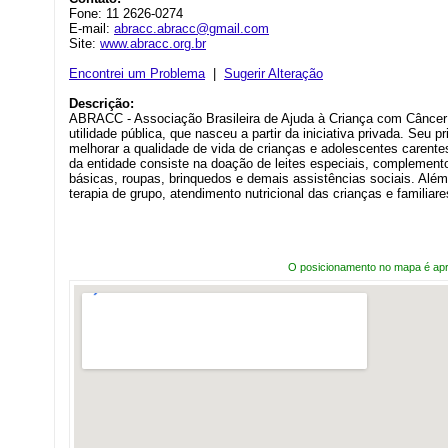
Fone: 11 2626-0274
E-mail:
abracc.abracc@gmail.com
Site:
www.abracc.org.br
Encontrei um Problema
|
Sugerir Alteração
Descrição:
ABRACC - Associação Brasileira de Ajuda à Criança com Câncer -
utilidade pública, que nasceu a partir da iniciativa privada. Seu pr
melhorar a qualidade de vida de crianças e adolescentes carente
da entidade consiste na doação de leites especiais, complemen
básicas, roupas, brinquedos e demais assistências sociais. Além 
terapia de grupo, atendimento nutricional das crianças e familiare
O posicionamento no mapa é ap