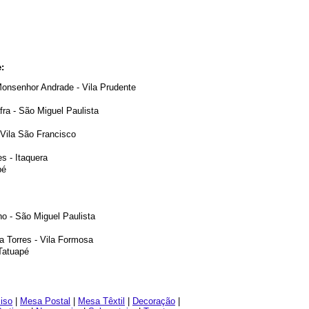
:
onsenhor Andrade - Vila Prudente
ra - São Miguel Paulista
 Vila São Francisco
s - Itaquera
pé
o - São Miguel Paulista
a Torres - Vila Formosa
Tatuapé
iso
|
Mesa Postal
|
Mesa Têxtil
|
Decoração
|