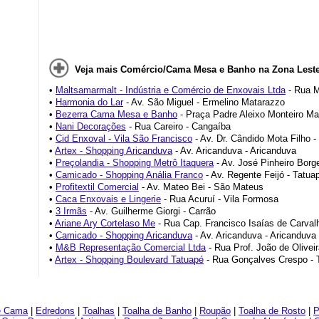
Veja mais Comércio/Cama Mesa e Banho na Zona Leste
•
Maltsamarmalt - Indústria e Comércio de Enxovais Ltda
- Rua M
•
Harmonia do Lar
- Av. São Miguel - Ermelino Matarazzo
•
Bezerra Cama Mesa e Banho
- Praça Padre Aleixo Monteiro Maf
•
Nani Decorações
- Rua Careiro - Cangaíba
•
Cid Enxoval - Vila São Francisco
- Av. Dr. Cândido Mota Filho -
•
Artex - Shopping Aricanduva
- Av. Aricanduva - Aricanduva
•
Preçolandia - Shopping Metrô Itaquera
- Av. José Pinheiro Borge
•
Camicado - Shopping Anália Franco
- Av. Regente Feijó - Tatua
•
Profitextil Comercial
- Av. Mateo Bei - São Mateus
•
Caca Enxovais e Lingerie
- Rua Acuruí - Vila Formosa
•
3 Irmãs
- Av. Guilherme Giorgi - Carrão
•
Ariane Ary Cortelaso Me
- Rua Cap. Francisco Isaías de Carvalh
•
Camicado - Shopping Aricanduva
- Av. Aricanduva - Aricanduva
•
M&B Representação Comercial Ltda
- Rua Prof. João de Oliveir
•
Artex - Shopping Boulevard Tatuapé
- Rua Gonçalves Crespo - 
e Cama
|
Edredons
|
Toalhas
|
Toalha de Banho
|
Roupão
|
Toalha de Rosto
|
P