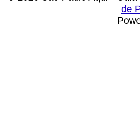
de P
Powe