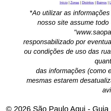
Início
|
Zonas
|
Distritos
|
Bairros
|
L
*Ao utilizar as informações
nosso site assume todo 
"www.saopau
responsabilizado por eventua
ou condições de uso das rua
quant
das informações (como e
mesmas estarem desatualiz
av
© 2026 São Paulo Aqui - Guia