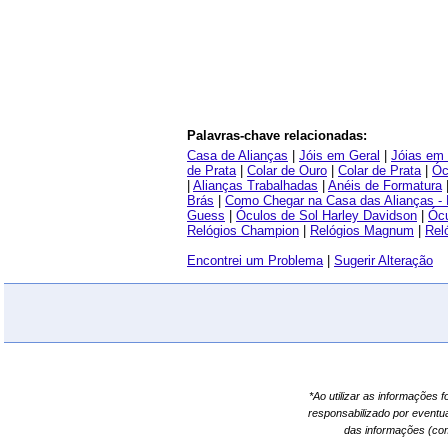
Palavras-chave relacionadas:
Casa de Alianças
|
Jóis em Geral
|
Jóias em
de Prata
|
Colar de Ouro
|
Colar de Prata
|
Óc
|
Alianças Trabalhadas
|
Anéis de Formatura
Brás
|
Como Chegar na Casa das Alianças - 
Guess
|
Óculos de Sol Harley Davidson
|
Ócu
Relógios Champion
|
Relógios Magnum
|
Rel
Encontrei um Problema
|
Sugerir Alteração
*Ao utilizar as informações 
responsabilizado por eventu
das informações (co