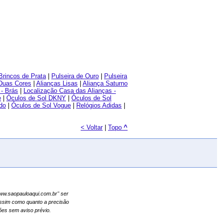
Brincos de Prata
|
Pulseira de Ouro
|
Pulseira
 Duas Cores
|
Alianças Lisas
|
Aliança Saturno
- Brás
|
Localização Casa das Alianças -
e
|
Óculos de Sol DKNY
|
Óculos de Sol
do
|
Óculos de Sol Vogue
|
Relógios Adidas
|
< Voltar
|
Topo
^
"www.saopauloaqui.com.br" ser
assim como quanto a precisão
es sem aviso prévio.