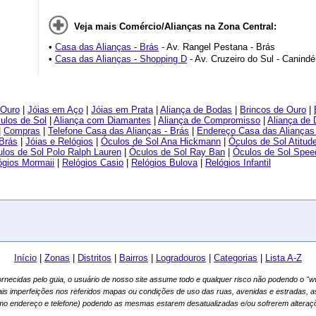
Veja mais Comércio/Alianças na Zona Central:
•
Casa das Alianças - Brás
- Av. Rangel Pestana - Brás
•
Casa das Alianças - Shopping D
- Av. Cruzeiro do Sul - Canindé
 Ouro
|
Jóias em Aço
|
Jóias em Prata
|
Aliança de Bodas
|
Brincos de Ouro
|
ulos de Sol
|
Aliança com Diamantes
|
Aliança de Compromisso
|
Aliança de
|
Compras
|
Telefone Casa das Alianças - Brás
|
Endereço Casa das Alianças 
Brás
|
Jóias e Relógios
|
Óculos de Sol Ana Hickmann
|
Óculos de Sol Atitud
los de Sol Polo Ralph Lauren
|
Óculos de Sol Ray Ban
|
Óculos de Sol Spee
ógios Mormaii
|
Relógios Casio
|
Relógios Bulova
|
Relógios Infantil
Início
|
Zonas
|
Distritos
|
Bairros
|
Logradouros
|
Categorias
|
Lista A-Z
fornecidas pelo guia, o usuário de nosso site assume todo e qualquer risco não podendo o 
ais imperfeições nos referidos mapas ou condições de uso das ruas, avenidas e estradas, 
mo endereço e telefone) podendo as mesmas estarem desatualizadas e/ou sofrerem alteraçõ