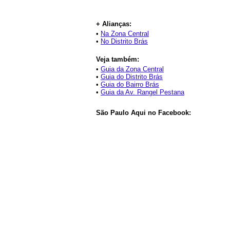
+ Alianças:
•
Na Zona Central
•
No Distrito Brás
Veja também:
•
Guia da Zona Central
•
Guia do Distrito Brás
•
Guia do Bairro Brás
•
Guia da Av. Rangel Pestana
São Paulo Aqui no Facebook: