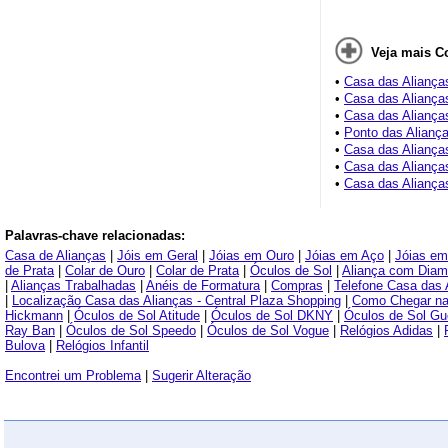
Veja mais C
•
Casa das Aliança
•
Casa das Alianças
•
Casa das Aliança
•
Ponto das Alianç
•
Casa das Aliança
•
Casa das Alianças
•
Casa das Aliança
Palavras-chave relacionadas:
Casa de Alianças
|
Jóis em Geral
|
Jóias em Ouro
|
Jóias em Aço
|
Jóias em
de Prata
|
Colar de Ouro
|
Colar de Prata
|
Óculos de Sol
|
Aliança com Diam
|
Alianças Trabalhadas
|
Anéis de Formatura
|
Compras
|
Telefone Casa das 
|
Localização Casa das Alianças - Central Plaza Shopping
|
Como Chegar na 
Hickmann
|
Óculos de Sol Atitude
|
Óculos de Sol DKNY
|
Óculos de Sol G
Ray Ban
|
Óculos de Sol Speedo
|
Óculos de Sol Vogue
|
Relógios Adidas
|
Bulova
|
Relógios Infantil
Encontrei um Problema
|
Sugerir Alteração