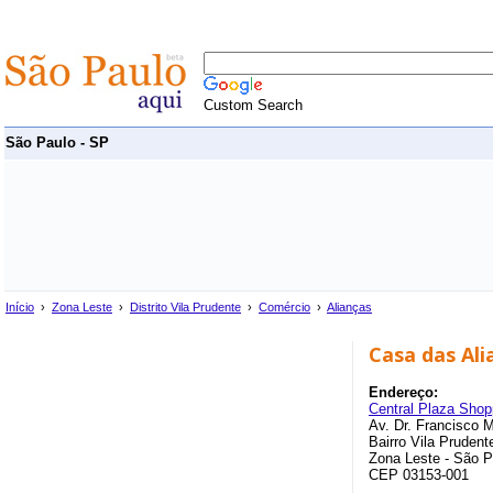
Custom Search
São Paulo - SP
Início
›
Zona Leste
›
Distrito Vila Prudente
›
Comércio
›
Alianças
Casa das Ali
Endereço:
Central Plaza Shop
Av. Dr. Francisco M
Bairro Vila Prudente
Zona Leste - São P
CEP 03153-001