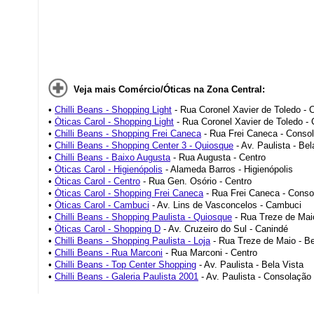
Veja mais Comércio/Óticas na Zona Central:
•
Chilli Beans - Shopping Light
- Rua Coronel Xavier de Toledo - 
•
Óticas Carol - Shopping Light
- Rua Coronel Xavier de Toledo - 
•
Chilli Beans - Shopping Frei Caneca
- Rua Frei Caneca - Conso
•
Chilli Beans - Shopping Center 3 - Quiosque
- Av. Paulista - Bel
•
Chilli Beans - Baixo Augusta
- Rua Augusta - Centro
•
Óticas Carol - Higienópolis
- Alameda Barros - Higienópolis
•
Óticas Carol - Centro
- Rua Gen. Osório - Centro
•
Óticas Carol - Shopping Frei Caneca
- Rua Frei Caneca - Conso
•
Óticas Carol - Cambuci
- Av. Lins de Vasconcelos - Cambuci
•
Chilli Beans - Shopping Paulista - Quiosque
- Rua Treze de Maio
•
Óticas Carol - Shopping D
- Av. Cruzeiro do Sul - Canindé
•
Chilli Beans - Shopping Paulista - Loja
- Rua Treze de Maio - Be
•
Chilli Beans - Rua Marconi
- Rua Marconi - Centro
•
Chilli Beans - Top Center Shopping
- Av. Paulista - Bela Vista
•
Chilli Beans - Galeria Paulista 2001
- Av. Paulista - Consolação