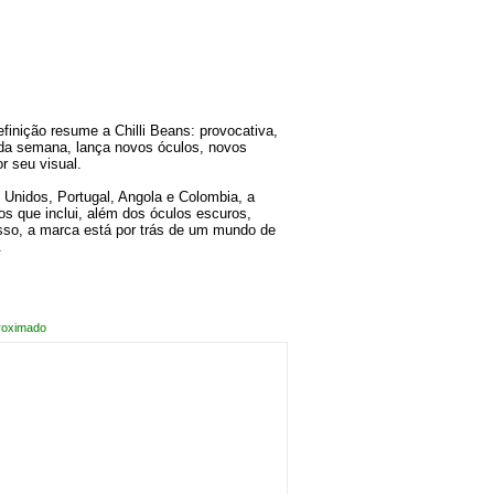
efinição resume a Chilli Beans: provocativa,
oda semana, lança novos óculos, novos
r seu visual.
Unidos, Portugal, Angola e Colombia, a
os que inclui, além dos óculos escuros,
sso, a marca está por trás de um mundo de
.
roximado