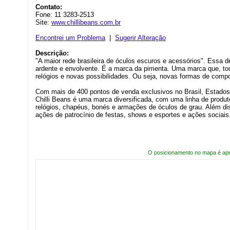
Contato:
Fone: 11 3283-2513
Site:
www.chillibeans.com.br
Encontrei um Problema
|
Sugerir Alteração
Descrição:
"A maior rede brasileira de óculos escuros e acessórios". Essa d
ardente e envolvente. É a marca da pimenta. Uma marca que, t
relógios e novas possibilidades. Ou seja, novas formas de compo
Com mais de 400 pontos de venda exclusivos no Brasil, Estados 
Chilli Beans é uma marca diversificada, com uma linha de produt
relógios, chapéus, bonés e armações de óculos de grau. Além di
ações de patrocínio de festas, shows e esportes e ações sociais
O posicionamento no mapa é ap