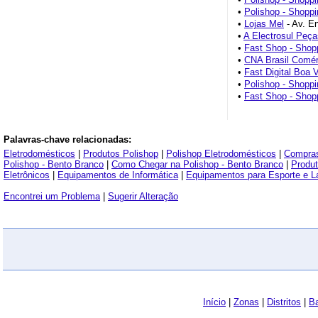
•
Polishop - Shoppi
•
Lojas Mel
- Av. E
•
A Electrosul Peça
•
Fast Shop - Shopp
•
CNA Brasil Comér
•
Fast Digital Boa V
•
Polishop - Shoppi
•
Fast Shop - Shop
Palavras-chave relacionadas:
Eletrodomésticos
|
Produtos Polishop
|
Polishop Eletrodomésticos
|
Compra
Polishop - Bento Branco
|
Como Chegar na Polishop - Bento Branco
|
Produ
Eletrônicos
|
Equipamentos de Informática
|
Equipamentos para Esporte e L
Encontrei um Problema
|
Sugerir Alteração
Início
|
Zonas
|
Distritos
|
Ba