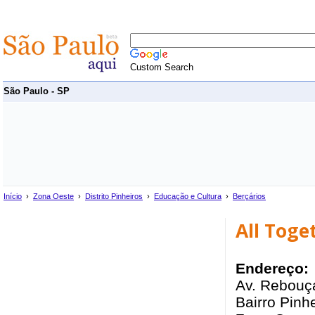
Custom Search
São Paulo - SP
Início
›
Zona Oeste
›
Distrito Pinheiros
›
Educação e Cultura
›
Berçários
All Toge
Endereço:
Av. Rebouç
Bairro Pinhe