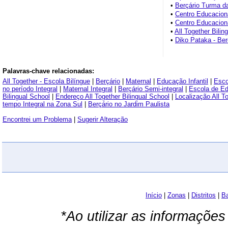
•
Berçário Turma d
•
Centro Educacion
•
Centro Educacion
•
All Together Bilin
•
Diko Pataka - Ber
Palavras-chave relacionadas:
All Together - Escola Bilíngue
|
Berçário
|
Maternal
|
Educação Infantil
|
Esco
no período Integral
|
Maternal Integral
|
Berçário Semi-integral
|
Escola de Edu
Bilingual School
|
Endereço All Together Bilingual School
|
Localização All T
tempo Integral na Zona Sul
|
Berçário no Jardim Paulista
Encontrei um Problema
|
Sugerir Alteração
Início
|
Zonas
|
Distritos
|
Ba
*Ao utilizar as informações