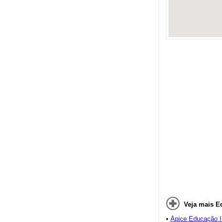
Veja mais E
•
Ápice Educação In