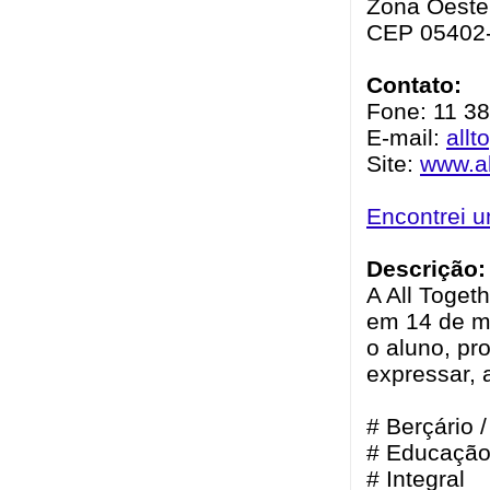
Zona Oeste 
CEP 05402
Contato:
Fone: 11 3
E-mail:
all
Site:
www.al
Encontrei 
Descrição:
A All Toget
em 14 de ma
o aluno, pr
expressar, 
# Berçário 
# Educação 
# Integral