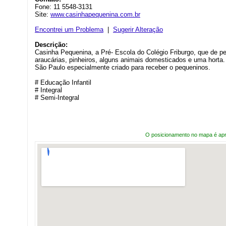
Fone: 11 5548-3131
Site:
www.casinhapequenina.com.br
Encontrei um Problema
|
Sugerir Alteração
Descrição:
Casinha Pequenina, a Pré- Escola do Colégio Friburgo, que de p
araucárias, pinheiros, alguns animais domesticados e uma horta
São Paulo especialmente criado para receber o pequeninos.
# Educação Infantil
# Integral
# Semi-Integral
O posicionamento no mapa é ap