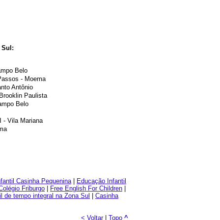
 Sul:
Campo Belo
 Passos - Moema
nto Antônio
Brooklin Paulista
Campo Belo
 - Vila Mariana
ema
fantil Casinha Pequenina
|
Educação Infantil
Colégio Friburgo
|
Free English For Children
|
il de tempo integral na Zona Sul
|
Casinha
< Voltar
|
Topo
^