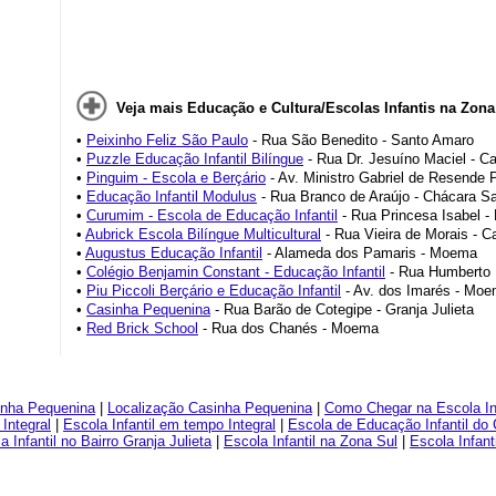
Veja mais Educação e Cultura/Escolas Infantis na Zona
•
Peixinho Feliz São Paulo
- Rua São Benedito - Santo Amaro
•
Puzzle Educação Infantil Bilíngue
- Rua Dr. Jesuíno Maciel - 
•
Pinguim - Escola e Berçário
- Av. Ministro Gabriel de Resende
•
Educação Infantil Modulus
- Rua Branco de Araújo - Chácara Sa
•
Curumim - Escola de Educação Infantil
- Rua Princesa Isabel - 
•
Aubrick Escola Bilíngue Multicultural
- Rua Vieira de Morais - 
•
Augustus Educação Infantil
- Alameda dos Pamaris - Moema
•
Colégio Benjamin Constant - Educação Infantil
- Rua Humberto I
•
Piu Piccoli Berçário e Educação Infantil
- Av. dos Imarés - Mo
•
Casinha Pequenina
- Rua Barão de Cotegipe - Granja Julieta
•
Red Brick School
- Rua dos Chanés - Moema
inha Pequenina
|
Localização Casinha Pequenina
|
Como Chegar na Escola In
 Integral
|
Escola Infantil em tempo Integral
|
Escola de Educação Infantil do 
a Infantil no Bairro Granja Julieta
|
Escola Infantil na Zona Sul
|
Escola Infant