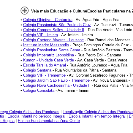
Veja mais Educação e Cultura/Escolas Particulares na 
•
Colégio Objetivo - Cantareira
- Av. Água Fria - Água Fria
•
Colégio Passionista São Paulo da Cruz
- Av. Tucuruvi - Tucuruv
•
Colégio Campos Salles - Unidade II
- Rua Rio Verde - Vila Lório
•
Colégio VIP - Imirim
- Av. Imirim - Imirim
•
Colégio Caetano Álvares - Lauzane
- Rua Ramal dos Menezes -
•
Instituto Madre Mazzarello
- Praça Domingos Correia da Cruz - 
•
Colégio Passionista Santa Gema
- Rua Antônio Pestana - Tre
•
Colégio Imperatriz Leopoldina
- Rua Pedro Doll - Santana
•
Kumon - Unidade Casa Verde
- Av. Casa Verde - Casa Verde
•
Escola Tarsila do Amaral
- Rua Antônio Lourenço - Água Fria
•
Colégio Santana
- Rua Voluntários da Pátria - Santana
•
Colégio VIP - Tremembé
- Av. Coronel Sezefredo Fagundes - 
•
Colégio Jardim São Paulo - Tremembé
- Av. Nova Cantareira -
•
Colégio Nova Cachoeirinha - Unidade II
- Rua dos Patis - Vila 
•
Colégio Consolata
- Av. Imirim - Imirim
reço Colégio Aldeia dos Pandavas
|
Localização Colégio Aldeia dos Pandava
tis
|
Escola Infantil no período Integral
|
Escola Infantil em tempo Integral
|
En
m Regina
|
Ensino Fundamental na Zona Oeste