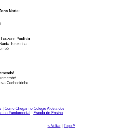
Zona Norte:
i
 Lauzane Paulista
Santa Terezinha
membé
Tremembé
 Tremembé
Nova Cachoeirinha
s
|
Como Chegar no Colégio Aldeia dos
sino Fundamental
|
Escola de Ensino
< Voltar
|
Topo
^