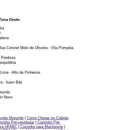
Zona Oeste:
éia
i
alena
Rua Coronel Melo de Oliveira - Vila Pompéia
- Perdizes
eopoldina
Lima - Alto de Pinheiros
 - Itaim Bibi
orumbi
lin Novo
Anglo Morumbi
|
Como Chegar no Colégio
rsinho Pré-vestibular
|
Cursinho Pré-
ara UFABC
|
Cursinho para Mackenzie
|