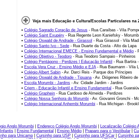
Veja mais Educação e Cultura/Escolas Particulares na 
•
Colégio Sagrado Coração de Jesus
- Rua Caraíbas - Vila Pomp
•
Colégio Saint Exupéry
- Rua Regente Leon Kaniefsky - Morumb
•
Colégio Oswald de Andrade - Girassol
- Rua Girassol - Vila Mad
•
Colégio Santo Ivo - Sede
- Rua Duarte da Costa - Alto da Lapa
•
Colégio Internacional EMECE - Ensino Fundamental e Médio
- 
•
Colégio Objetivo - Teodoro
- Rua Teodoro Sampaio - Pinheiros
•
Colégio Pentágono - Perdizes | Educação Infantil
- Rua Bartira 
•
Escola Vera Cruz - Ensino Médio e EJA
- Rua Baumann - Vila L
•
Colégio Albert Sabin
- Av. Darci Reis - Parque dos Príncipes
•
Colégio Oswald de Andrade - Tipuana
- Av. Diógenes Ribeiro de 
•
Escola Morumbi - Jardins
- Av. Cidade Jardim - Jardins
•
Criem - Educação Infantil e Ensino Fundamental
- Rua Guaraiúva
•
Colégio Graphein
- Rua Cardoso de Almeida - Perdizes
•
Colégio Nossa Senhora do Morumbi
- Av. Giovanni Gronchi - M
•
Colégio Internacional Anhembi Morumbi
- Rua Michigan - Brook
égio Anglo Morumbi
|
Endereço Colégio Anglo Morumbi
|
Localização Colégio 
Infantis
|
Ensino Fundamental
|
Ensino Médio
|
Praparo para o Vestibular
|
Cu
inho para Unicamp
|
Cursinho para USP
|
Cursinho para UFSCar
|
Cursinho p