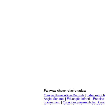
Palavras-chave relacionadas:
Colégio Universitário Morumbi
|
Telefone Col
Anglo Morumbi
|
Educação Infantil
|
Escolas 
universitário
|
Cursinhos pré-vestibular
|
Curs