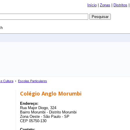
Início
|
Zonas
|
Distritos
ch
e Cultura
›
Escolas Particulares
Colégio Anglo Morumbi
Endereço:
Rua Major Diogo, 324
Bairro Morumbi - Distrito Morumbi
Zona Oeste - São Paulo - SP
CEP 05750-130
Contato: