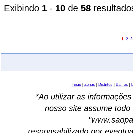
Exibindo
1
-
10
de
58
resultado
1
2
3
Início
|
Zonas
|
Distritos
|
Bairros
|
L
*Ao utilizar as informações
nosso site assume todo 
"www.saopau
responsabilizado por eventua