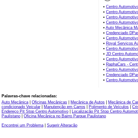
•
Centro Automotivo
•
Centro Automotiv
•
Centro Automotiv
•
Centro Automotiv
•
Auto Mecânica Ma
•
Credenciado DPas
•
Centro Automotivo
•
Royal Serviços A
•
Centro Automoti
•
JD Centro Automo
•
Centro Automoti
•
RaphaCars - Cent
•
Centro Automotiv
•
Credenciado DPas
•
Centro Automotiv
Palavras-chave relacionadas:
Auto Mecânica
|
Oficinas Mecânicas
|
Mecânica de Autos
|
Mecânica de Car
condicionado Veicular
|
Manutenção em Carros
|
Polimento de Veículos
|
Cri
Endereço Pit Stop Centro Automotivo
|
Localização Pit Stop Centro Automot
Paulistano
|
Oficina Mecânica no Bairro Parque Paulistano
Encontrei um Problema
|
Sugerir Alteração